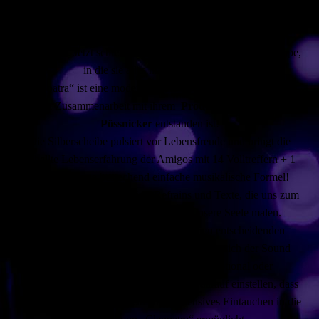
Die neue Album-CD hat’s in sich!
17 (!) Alben haben ihre Fans allein seit 2010 auf die # 1
katapultiert. Jetzt schieben die Amigos eine CD auf die Rampe,
in die sie alles hineingelegt haben.
„Cleopatra“ ist eine moderne Schlager-Produktion, die wieder
in Zusammenarbeit mit ihrem
Produzenten Stefan
Pössnicker
entstanden ist!
Die Silberscheibe pulsiert vor Lebensfreude und bringt die
geballte Lebenserfahrung der Amigos mit 14 Volltreffern + 1
Hitmix auf eine bestechend einfache musikalische Formel!
Ohrwurm-Melodien, Mitsing-Refrains und Texte, die uns zum
Lachen bringen oder ein Herz auf unsere Seele malen.
Die erste Single „Matador“ dürfte einen entscheidenden
Hinweis darauf geben, in welche Richtung sich der Sound
entwickelt hat. Ob energiegeladen, emotional oder
überraschend anders: Fans können sich darauf einstellen, dass
der Release am 20. April ein erstes intensives Eintauchen in die