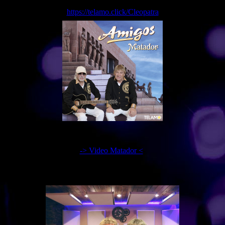
https://telamo.click/Cleopatra
-> Video Matador <
-